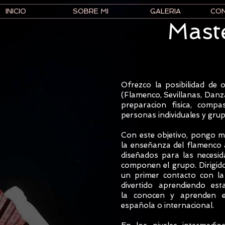
INICIO
SOBRE MI
GALERIA
CO
Mast
Ofrezco la posibilidad de o
(Flamenco, Sevillanas, Danz
preparacion fisica, compa
personas individuales y gru
Con este objetivo, pongo m
la enseñanza del flamenco a
diseñados para las necesi
componen el grupo. Dirigid
un primer contacto con la
divertido aprendiendo es
la conocen y aprenden e
española o internacional.