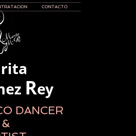
NTRATACION
CONTACTO
rita
R
inez
ey
CO DANCER
&